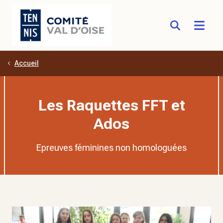
Accueil
Aller au contenu principal
Les Raquettes FFT et
Ados
Epreuves féminines non homologuées